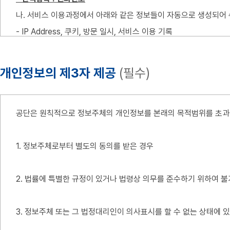
제 3 조 (약관의 게시와 개정)
나. 서비스 이용과정에서 아래와 같은 정보들이 자동으로 생성되어 
- IP Address, 쿠키, 방문 일시, 서비스 이용 기록
① "공단"은 이 약관의 내용을 "회원"이 쉽게 알 수 있도록 서비스
다. 휴대폰번호는 나이스평가정보에서 인증 받은 휴대폰 번호를 사
② "공단"은 "약관의규제에관한법률", "정보통신망이용촉진및정보보
③ "공단"이 약관을 개정할 경우에는 적용일자 및 개정사유를 명시
개인정보의 제3자 제공
(필수)
개인정보의 수집 및 이용 목적
공지 외에 일정기간 서비스내 전자우편, 전자쪽지, 로그인시 동의창
④ “공단”이 전항에 따라 개정약관을 공지 또는 통지하면서 회원에
공단은 원칙적으로 정보주체의 개인정보를 본래의 목적범위를 초과하
가. 서비스 제공에 관한 업무 이행 : 홈페이지 회원에게 정보 서비스
하지 아니한 경우 회원이 개정약관에 동의한 것으로 봅니다.
나. 회원관리
⑤ 회원이 개정약관의 적용에 동의하지 않는 경우 “공단”은 개정 약
1. 정보주체로부터 별도의 동의를 받은 경우
회원제 서비스 이용 및 제한적 본인 확인제에 따른 본인확인, 개인식별
해지할 수 있습니다.
2. 법률에 특별한 규정이 있거나 법령상 의무를 준수하기 위하여 
개인정보의 보유 및 이용기간
제 4 조 (이용계약 체결)
3. 정보주체 또는 그 법정대리인이 의사표시를 할 수 없는 상태에 
회원 이용자의 개인정보는 원칙적으로 개인정보의 수집 및 이용목적이